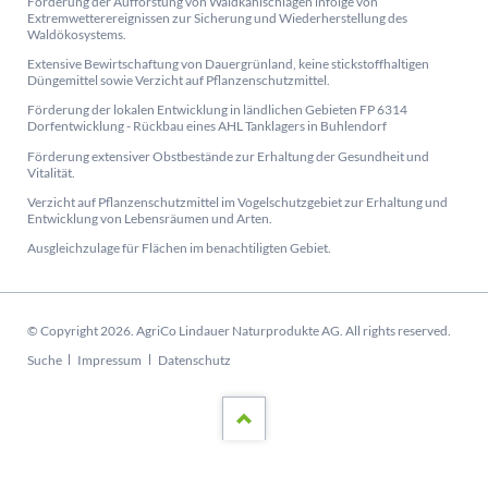
Förderung der Aufforstung von Waldkahlschlägen infolge von
Extremwetterereignissen zur Sicherung und Wiederherstellung des
Waldökosystems.
Extensive Bewirtschaftung von Dauergrünland, keine stickstoffhaltigen
Düngemittel sowie Verzicht auf Pflanzenschutzmittel.
Förderung der lokalen Entwicklung in ländlichen Gebieten FP 6314
Dorfentwicklung - Rückbau eines AHL Tanklagers in Buhlendorf
Förderung extensiver Obstbestände zur Erhaltung der Gesundheit und
Vitalität.
Verzicht auf Pflanzenschutzmittel im Vogelschutzgebiet zur Erhaltung und
Entwicklung von Lebensräumen und Arten.
Ausgleichzulage für Flächen im benachtiligten Gebiet.
© Copyright 2026. AgriCo Lindauer Naturprodukte AG. All rights reserved.
Navigation
Suche
Impressum
Datenschutz
überspringen