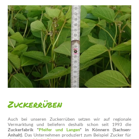
Zuckerrüben
Auch bei unseren Zuckerrüben setzen wir auf regionale
Vermarktung und beliefern deshalb schon seit 1993 die
Zuckerfabrik "
Pfeifer und Langen
" in Könnern (Sachsen-
Anhalt)
. Das Unternehmen produziert zum Beispiel Zucker für