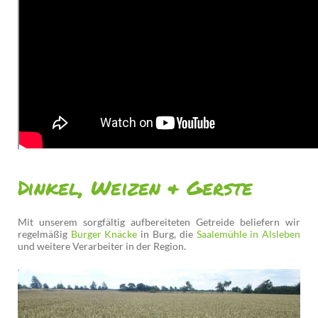
Dinkel, Weizen & Gerste
Mit unserem sorgfältig aufbereiteten Getreide beliefern wir
regelmäßig
Burger Knäcke
in Burg, die
Saalemühle in Alsleben
und weitere Verarbeiter in der Region.