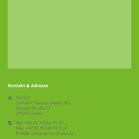
Kontakt & Adresse
AgriCo
Lindauer Naturprodukte AG
Deetzer Straße 57
39264 Lindau
Tel.:
+49 (0) 39246 94 30
Fax:
+49 (0) 39246 94 31 9
E-Mail:
info@agrico-lindau.de