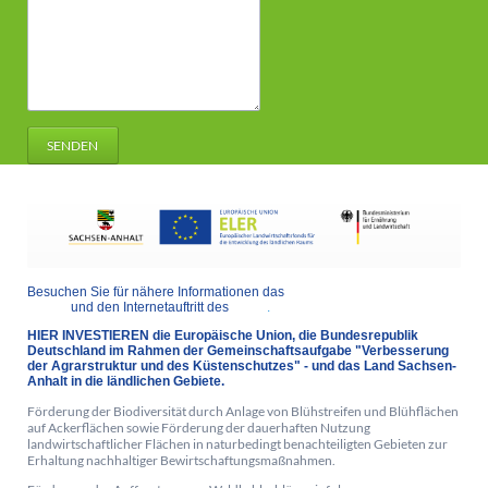
SENDEN
Besuchen Sie für nähere Informationen das
Landesportal Sachsen-
Anhalt
und den Internetauftritt des
ELER
.
HIER INVESTIEREN die Europäische Union, die Bundesrepublik
Deutschland im Rahmen der Gemeinschaftsaufgabe "Verbesserung
der Agrarstruktur und des Küstenschutzes" - und das Land Sachsen-
Anhalt in die ländlichen Gebiete.
Förderung der Biodiversität durch Anlage von Blühstreifen und Blühflächen
auf Ackerflächen sowie Förderung der dauerhaften Nutzung
landwirtschaftlicher Flächen in naturbedingt benachteiligten Gebieten zur
Erhaltung nachhaltiger Bewirtschaftungsmaßnahmen.