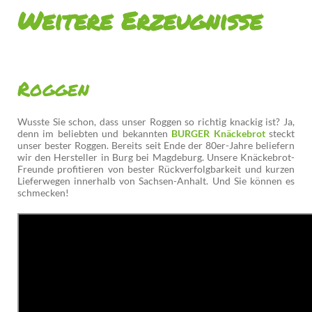
Weitere Erzeugnisse
Roggen
Wusste Sie schon, dass unser Roggen so richtig knackig ist? Ja,
denn im beliebten und bekannten
BURGER Knäckebrot
steckt
unser bester Roggen. Bereits seit Ende der 80er-Jahre beliefern
wir den Hersteller in Burg bei Magdeburg. Unsere Knäckebrot-
Freunde profitieren von bester Rückverfolgbarkeit und kurzen
Lieferwegen innerhalb von Sachsen-Anhalt. Und Sie können es
schmecken!